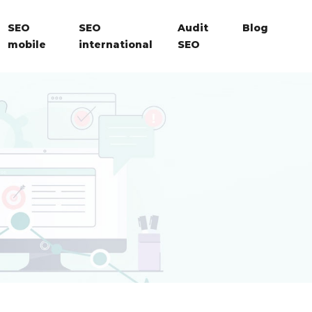
SEO
SEO
Audit
Blog
mobile
international
SEO