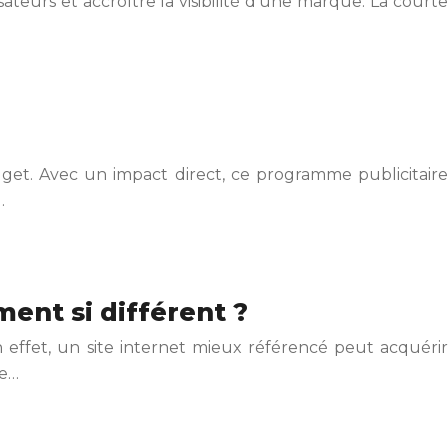
ateurs et accroître la visibilité d’une marque. La courte
get. Avec un impact direct, ce programme publicitaire
…
ent si différent ?
 effet, un site internet mieux référencé peut acquérir
de…