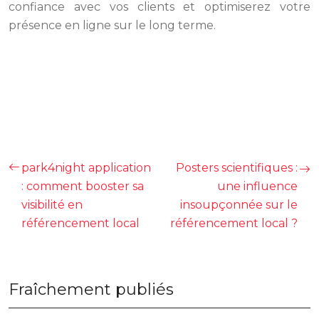
confiance avec vos clients et optimiserez votre
présence en ligne sur le long terme.
En savoir plus sur le SEO local : [Lien vers un guide
SEO local]
park4night application
Posters scientifiques :
: comment booster sa
une influence
visibilité en
insoupçonnée sur le
référencement local
référencement local ?
Fraîchement publiés