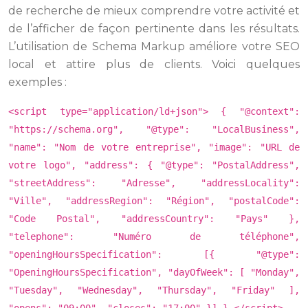
de recherche de mieux comprendre votre activité et
de l’afficher de façon pertinente dans les résultats.
L’utilisation de Schema Markup améliore votre SEO
local et attire plus de clients. Voici quelques
exemples :
<script type="application/ld+json"> { "@context":
"https://schema.org", "@type": "LocalBusiness",
"name": "Nom de votre entreprise", "image": "URL de
votre logo", "address": { "@type": "PostalAddress",
"streetAddress": "Adresse", "addressLocality":
"Ville", "addressRegion": "Région", "postalCode":
"Code Postal", "addressCountry": "Pays" },
"telephone": "Numéro de téléphone",
"openingHoursSpecification": [{ "@type":
"OpeningHoursSpecification", "dayOfWeek": [ "Monday",
"Tuesday", "Wednesday", "Thursday", "Friday" ],